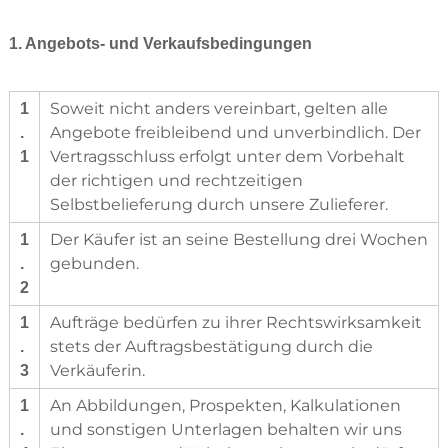
h
r
1. Angebots- und Verkaufsbedingungen
l
e
i
t
Soweit nicht anders vereinbart, gelten alle
1
u
Angebote freibleibend und unverbindlich. Der
.
n
Vertragsschluss erfolgt unter dem Vorbehalt
1
g
s
der richtigen und rechtzeitigen
b
Selbstbelieferung durch unsere Zulieferer.
a
u
Der Käufer ist an seine Bestellung drei Wochen
1
u
gebunden.
.
n
d
2
U
m
Aufträge bedürfen zu ihrer Rechtswirksamkeit
1
w
stets der Auftragsbestätigung durch die
.
e
Verkäuferin.
3
l
t
An Abbildungen, Prospekten, Kalkulationen
1
t
und sonstigen Unterlagen behalten wir uns
e
.
c