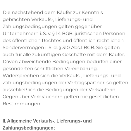
a
t
u
e
Die nachstehend dem Käufer zur Kenntnis
c
gebrachten Verkaufs-, Lieferungs- und
h
n
Zahlungsbedingungen gelten gegenüber
i
Unternehmern i. S. v. § 14 BGB, juristischen Personen
k
des öffentlichen Rechtes und öffentlich rechtlichen
,
S
Sondervermögen i. S. d. § 310 Abs.1 BGB. Sie gelten
c
auch für alle zukünftigen Geschäfte mit dem Käufer.
h
Davon abweichende Bedingungen bedürfen einer
a
c
gesonderten schriftlichen Vereinbarung.
h
Widersprechen sich die Verkaufs-, Lieferungs- und
t
Zahlungsbedingungen der Vertragspartner, so gelten
t
e
ausschließlich die Bedingungen der Verkäuferin.
c
Gegenüber Verbrauchern gelten die gesetzlichen
h
Bestimmungen.
n
i
k
,
II. Allgemeine Verkaufs-, Lieferungs- und
R
Zahlungsbedingungen:
o